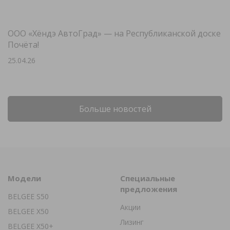
ООО «Хёндэ АвтоГрад» — на Республиканской доске
Почёта!
25.04.26
Больше новостей
Модели
Специальные
предложения
BELGEE S50
Акции
BELGEE X50
Лизинг
BELGEE X50+