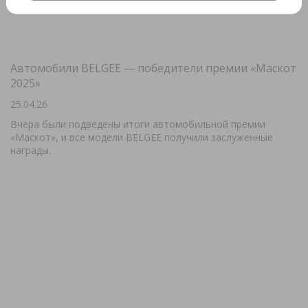
Автомобили BELGEE — победители премии «Маскот
2025»
25.04.26
Вчера были подведены итоги автомобильной премии
«Маскот», и все модели BELGEE получили заслуженные
награды.