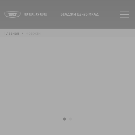
Главная
Новости
BELGEE X80 – кредит от 1,5% годовых и
первоначальный взнос от 25% в БЕЛДЖИ Центр
МКАД
03.06.26