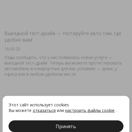
Выездной тест-драйв — тестируйте авто там, где
удобно вам!
16.05.25
Рады сообщить, что у нас появилась новая услуга —
выездной тест-драйв. Теперь вы можете протестировать
автомобиль в комфортных для вас условиях — дома, у
офиса или в любом удобном месте.
Этот сайт использует cookies
Вы можете
отказаться
или
настроить файлы cookie
.
Принять