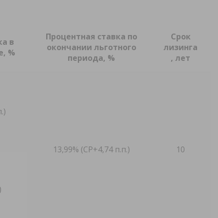
Процентная ставка по
Срок
ка в
окончании льготного
лизинга
е, %
периода, %
, лет
.)
13,99% (СР+4,74 п.п.)
10
)