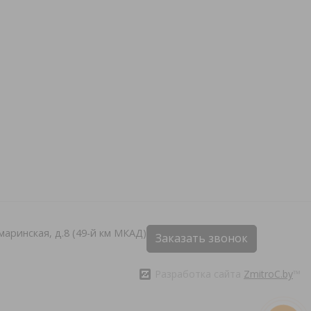
Хмаринская, д.8 (49-й км МКАД)
Заказать звонок
Разработка сайта
ZmitroC.by
™