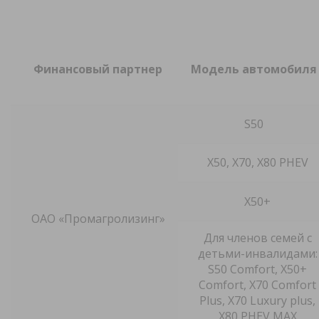
Финансовый партнер
Модель автомобиля
S50
X50
, Х70, X
80 PHEV
X50+
ОАО «Промагролизинг»
Для членов семей с
детьми-инвалидами:
S50 Comfort, X50+
Comfort, Х70 Comfort
Plus, X70 Luxury plus,
X80 PHEV MAX