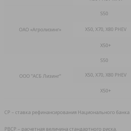
S50
X50
, Х70, X
80 PHEV
ОАО «Агролизинг»
X50+
S50
X50, X70, X80 PHEV
ООО "АСБ Лизинг"
X50+
СР – ставка рефинансирования Национального банка 
РВСР – расчетная величина стандартного риска.