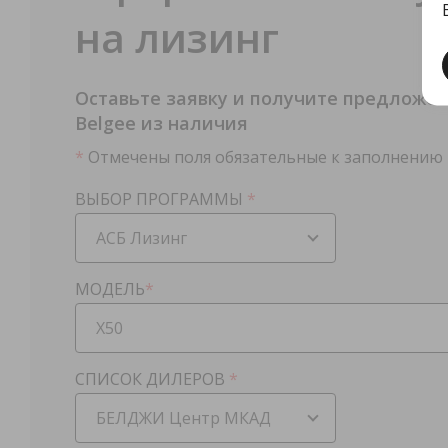
на лизинг
Оставьте заявку и получите предложен
Belgee из наличия
*
Отмечены поля обязательные к заполнению
ВЫБОР ПРОГРАММЫ
*
АСБ Лизинг
МОДЕЛЬ
*
X50
СПИСОК ДИЛЕРОВ
*
БЕЛДЖИ Центр МКАД