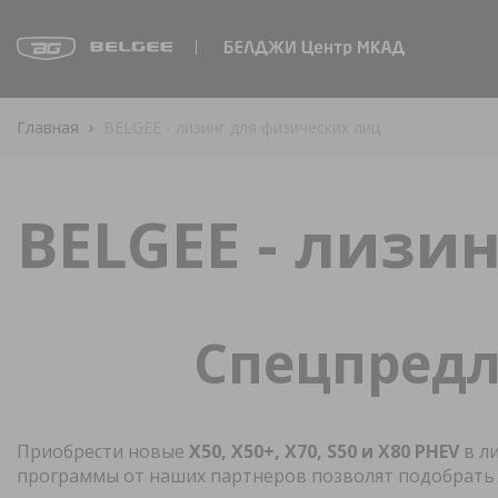
Главная
BELGEE - лизинг для физических лиц
BELGEE - лизи
Спецпредл
Приобрести новые
X50, X50+, X70, S50 и X80 PHEV
в л
программы от наших партнеров позволят подобрать 