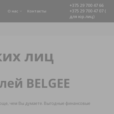
+375 29 700 47 66
+375 29 700 47 07 (
О нас
Контакты
для юр.лиц)
Новости
монт
О BELGEE
ограмма
Политика в отношении
ких лиц
обработки персональных данных
ст-драйв
 обслуживание
лей BELGEE
ороге
още, чем Вы думаете. Выгодные финансовые
 пользователя