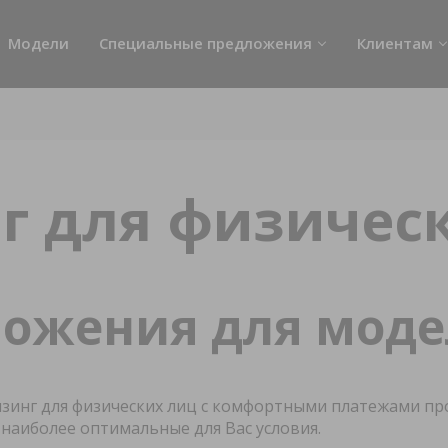
Модели
Специальные предложения
Клиентам
Акции
Сервис
Лизинг
Кузовной ре
Кредит
Бонусная пр
нг для физичес
Выездной те
Техническое
Trade-In
ожения для моде
Помощь на д
Обзоры
изинг для физических лиц с комфортными платежами пр
Руководство
наиболее оптимальные для Вас условия.